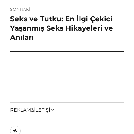
SONRAKI
Seks ve Tutku: En İlgi Çekici
Sonraki
yazı:
Yaşanmış Seks Hikayeleri ve
Anıları
REKLAM&İLETİŞİM
REKLAM&İLETİŞİM