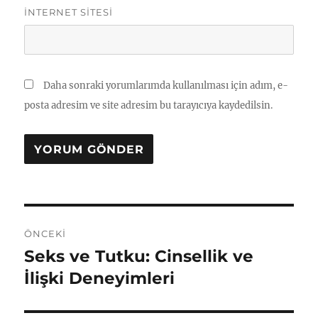
İNTERNET SITESI
Daha sonraki yorumlarımda kullanılması için adım, e-
posta adresim ve site adresim bu tarayıcıya kaydedilsin.
Yazı
ÖNCEKI
gezinmesi
Seks ve Tutku: Cinsellik ve
Önceki
yazı:
İlişki Deneyimleri