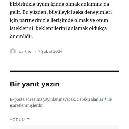
birbirinizle uyum içinde olmak anlamına da
gelir. Bu yüzden, büyüleyici
seks
deneyimleri
için partnerinizle iletişimde olmak ve onun
isteklerini, beklentilerini anlamak oldukça
önemlidir.
Yazar
Yayın
partner
7 Şubat 2024
tarihi
Bir yanıt yazın
E-posta adresiniz yayınlanmayacak.
Gerekli alanlar
*
ile
işaretlenmişlerdir
YORUM
*